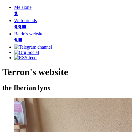
Me alone
🐈
With friends
🐈🐈‍⬛
Baldo's website
🐈‍⬛
Terron's website
the Iberian lynx